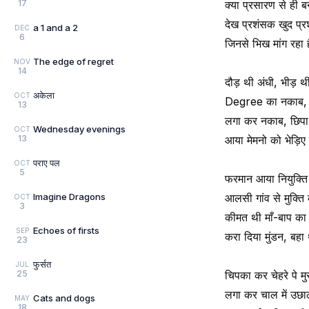
17
क्या प्रसारण से ही 
देख प्रशंसक खुद प्रशं
a 1 and a 2
DEC
6
जिनसे भिख मांग रहा ह
The edge of regret
NOV
14
दौड़ थी अंधी, भीड़ थ
अकेला
OCT
Degree का नकाब, ब
13
लगा कर नकाब, छिप
Wednesday evenings
OCT
13
आया मेमनो को भेड़ि
पराए पल
OCT
5
फरमान आया नियुक्ति
Imagine Dragons
आलसी गांव से मुक्ति 
OCT
3
कीमत थी माँ-बाप क
Echoes of firsts
SEP
करा दिया मुंडन, बहा
23
फुर्सत
JUL
25
चिपका कर चेहरे पे मु
लगा कर चाल में उछा
Cats and dogs
MAY
18