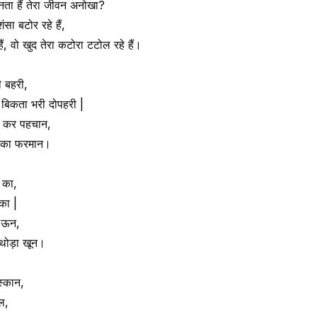
बनता हैं तेरा जीवन अनोखा?
सा बटोर रहे हैं,
ैं, वो खुद तेरा कटोरा टटोल रहे हैं।
ी बहरी,
िकता भरी दोपहरी |
ा कर पहचान,
ए का फरमान।
 का,
का |
ा ऊन,
 थोड़ा खून।
स्कान,
ल,