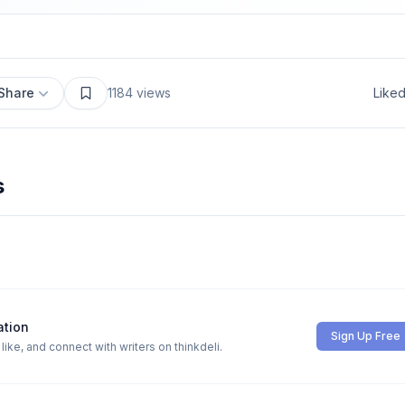
Share
1184
views
Like
s
ation
Sign Up Free
ike, and connect with writers on thinkdeli.