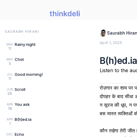
SAURABH HIRANI
Saurabh Hiran
April 1, 2025
Rainy night
MAY
11
B(h)ed.i
Chot
MAY
5
Listen to the au
Good morning!
JUL
11
रोज़गार का शाम पर पह
Scroll
JUN
26
दोपहर के बाद सीधा अं
You ask
न सूरज की धूप, न पत
APR
18
बस व्यस्त व्यक्तिओ
B(h)ed.ia
APR
1
कौन रखेगा तेरी जीत
Echo
DEC