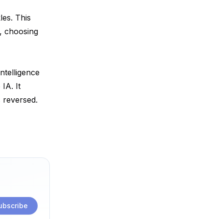
les. This
, choosing
intelligence
IA. It
s reversed.
ubscribe