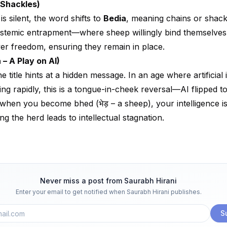
 – Shackles)
s silent, the word shifts to
Bedia
, meaning chains or shack
stemic entrapment—where sheep willingly bind themselves
er freedom, ensuring they remain in place.
a – A Play on AI)
he title hints at a hidden message. In an age where artificial 
ing rapidly, this is a tongue-in-cheek reversal—AI flipped to 
 when you become bhed (भेड़ – a sheep), your intelligence i
ing the herd leads to intellectual stagnation.
Never miss a post from
Saurabh Hirani
Enter your email to get notified when
Saurabh Hirani
publishes.
S