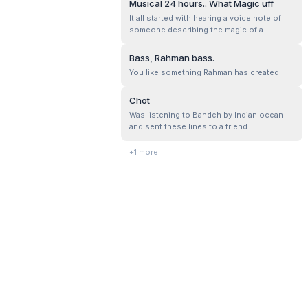
Musical 24 hours.. What Magic uff
It all started with hearing a voice note of
someone describing the magic of a
collaboration between Eddie Veder and
Nusrat Fateh Ali Khan ji song, without
Bass, Rahman bass.
sharing the name.. Thus began the journey
You like something Rahman has created.
into music, the next 24 hours that I’d never
have imagined..(being bedridden and un...
Chot
Was listening to Bandeh by Indian ocean
and sent these lines to a friend
+
1
more