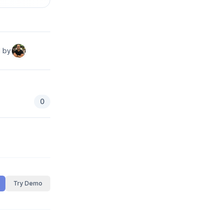
d by
0
Try Demo