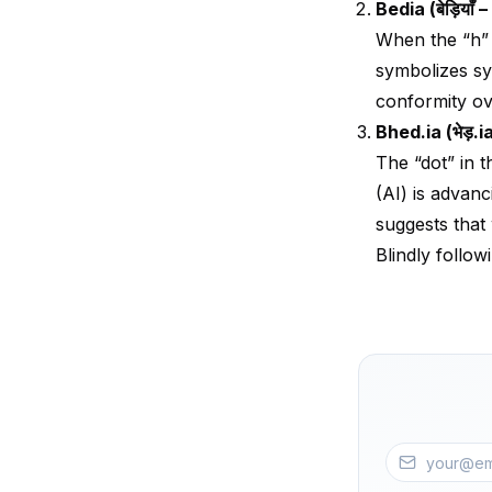
Bedia (बेड़ियाँ
When the “h” i
symbolizes sy
conformity ov
Bhed.ia (भेड़.i
The “dot” in t
(AI) is advanc
suggests that
Blindly follow