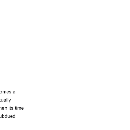
comes a
tually
en its time
subdued