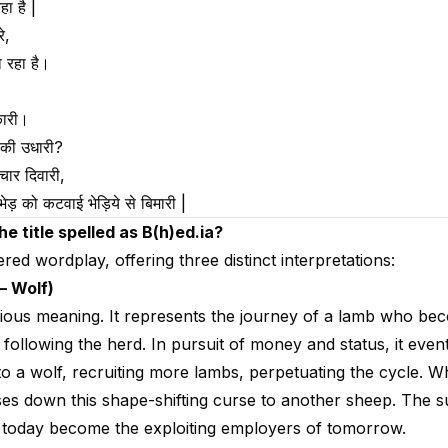
हा है |
े,
ो रहा है।
कारी।
 की उधारी?
 चार दिवारी,
ेड़ को कटवाई भेड़िये से बिमारी |
he title spelled as B(h)ed.ia?
yered wordplay, offering three distinct interpretations:
 – Wolf)
ous meaning. It represents the journey of a lamb who be
 following the herd. In pursuit of money and status, it even
o a wolf, recruiting more lambs, perpetuating the cycle. Wh
ses down this shape-shifting curse to another sheep. The 
today become the exploiting employers of tomorrow.