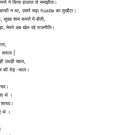
मेमनो ने किया हालात से समझौता।
फी न था, उसपे चढ़ा hustle का मुखौटा।
, सुबह शाम कमरों में बीती,
ड़ा, मेमने अब खेल रहे राजनीति।
साल,
े सवाल |
ोड़ी उधड़ी खाल,
ोज की भेड़ -चाल।
शायद।
 गए थे ।
े शायद।
गए थे ।
।