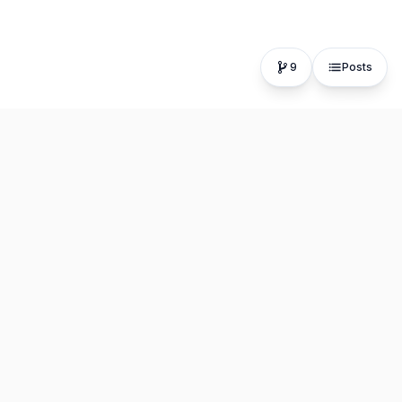
9
Posts
The fastest, most distraction-free writing app. Write for
hours, publish in seconds.
Product
Resources