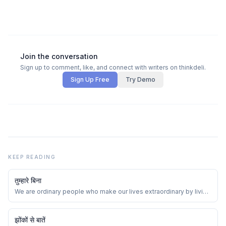
Join the conversation
Sign up to comment, like, and connect with writers on thinkdeli.
Sign Up Free
Try Demo
KEEP READING
तुम्हारे बिना
We are ordinary people who make our lives extraordinary by living
with our loved ones in small moments. Cherish them!!
झोंकों से बातें